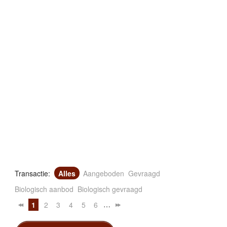
Transactie:
Alles
Aangeboden
Gevraagd
Biologisch aanbod
Biologisch gevraagd
…
1
2
3
4
5
6