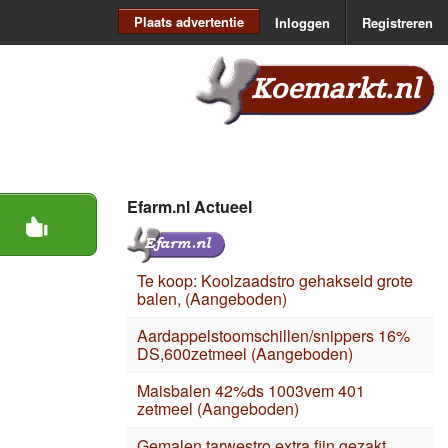
Plaats advertentie
Inloggen
Registreren
Koemarkt.nl
Efarm.nl Actueel
Te koop: Koolzaadstro gehakseld grote
balen, (Aangeboden)
Aardappelstoomschillen/snippers 16%
DS,600zetmeel (Aangeboden)
Maisbalen 42%ds 1003vem 401
zetmeel (Aangeboden)
Gemalen tarwestro extra fijn gezakt