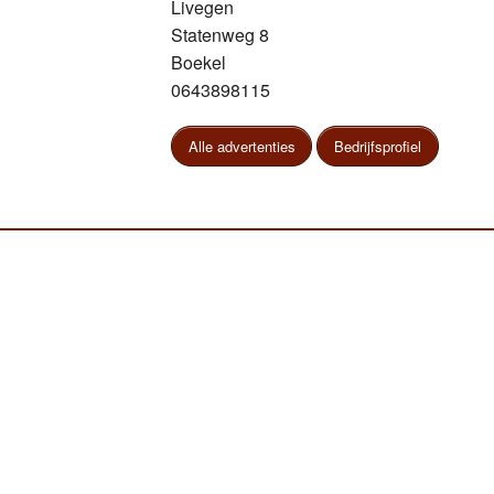
Livegen
Statenweg 8
Boekel
0643898115
Alle advertenties
Bedrijfsprofiel