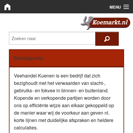
MENU
Koemarkt.nl
Koemarkt.nl
Zoeken
Handelaren
Bedrijfsprofiel
Nieuws
Plaats advertentie
Veehandel Kuenen is een bedrijf dat zich
bezighoudt met het verwaarden van slacht-,
Inloggen
gebruiks- en fokvee in binnen- en buitenland.
Kopende en verkopende partijen worden door
Registreren
ons op efficiënte wijze aan elkaar gekoppeld op
de manier waar wij de voorkeur aan geven nl.
korte lijnen met duidelijke afspraken en heldere
calculaties.