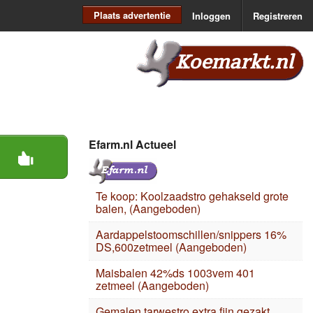
Plaats advertentie
Inloggen
Registreren
Koemarkt.nl
Efarm.nl Actueel
Te koop: Koolzaadstro gehakseld grote
balen, (Aangeboden)
Aardappelstoomschillen/snippers 16%
DS,600zetmeel (Aangeboden)
Maisbalen 42%ds 1003vem 401
zetmeel (Aangeboden)
Gemalen tarwestro extra fijn gezakt