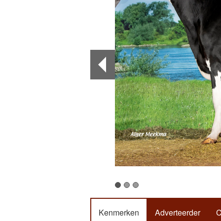
Kenmerken
Adverteerder
C