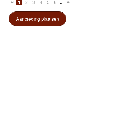
…
1
2
3
4
5
6
Aanbieding plaatsen