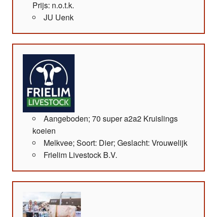
Prijs: n.o.t.k.
JU Uenk
Aangeboden; 70 super a2a2 Kruislings
koeien
Melkvee; Soort: Dier; Geslacht: Vrouwelijk
Frielim Livestock B.V.